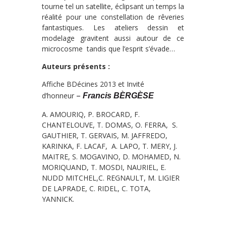
tourne tel un satellite, éclipsant un temps la
réalité pour une constellation de rêveries
fantastiques. Les ateliers dessin et
modelage gravitent aussi autour de ce
microcosme tandis que l’esprit s’évade…
Auteurs présents :
Affiche BDécines 2013 et Invité
–
d’honneur
Francis BÈRGÈSE
A. AMOURIQ, P. BROCARD, F.
CHANTELOUVE, T. DOMAS, O. FERRA, S.
GAUTHIER, T. GERVAIS, M. JAFFREDO,
KARINKA, F. LACAF, A. LAPO, T. MERY, J.
MAITRE, S. MOGAVINO, D. MOHAMED, N.
MORIQUAND, T. MOSDI, NAURIEL, E.
NUDD MITCHEL,C. REGNAULT, M. LIGIER
DE LAPRADE, C. RIDEL, C. TOTA,
YANNICK.