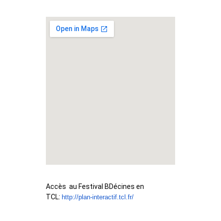
Accès au Festival BDécines en
TCL:
http://plan-interactif.tcl.fr/