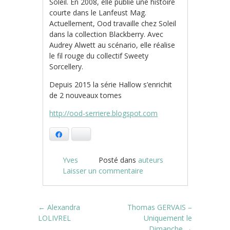
Soleil. En 2008, elle publie une histoire
courte dans le Lanfeust Mag.
Actuellement, Ood travaille chez Soleil
dans la collection Blackberry. Avec
Audrey Alwett au scénario, elle réalise
le fil rouge du collectif Sweety
Sorcellery.
Depuis 2015 la série Hallow s’enrichit
de 2 nouveaux tomes
http://ood-serriere.blogspot.com
Facebook
Bluesky
Yves
Posté dans
auteurs
Laisser un commentaire
Post navigation
←
Alexandra
Thomas GERVAIS –
LOLIVREL
Uniquement le
Dimanche
→