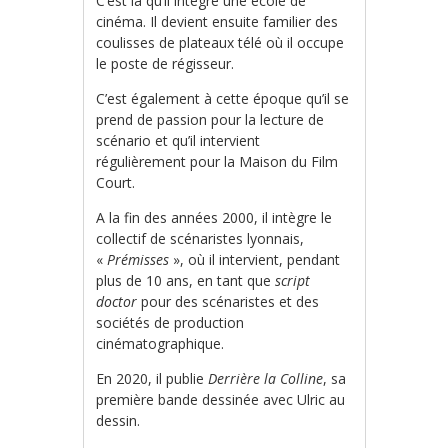
C’est là qu’il intègre une école de
cinéma. Il devient ensuite familier des
coulisses de plateaux télé où il occupe
le poste de régisseur.
C’est également à cette époque qu’il se
prend de passion pour la lecture de
scénario et qu’il intervient
régulièrement pour la Maison du Film
Court.
A la fin des années 2000, il intègre le
collectif de scénaristes lyonnais,
«
Prémisses
», où il intervient, pendant
plus de 10 ans, en tant que
script
doctor
pour des scénaristes et des
sociétés de production
cinématographique.
En 2020, il publie
Derrière la Colline
, sa
première bande dessinée avec Ulric au
dessin.