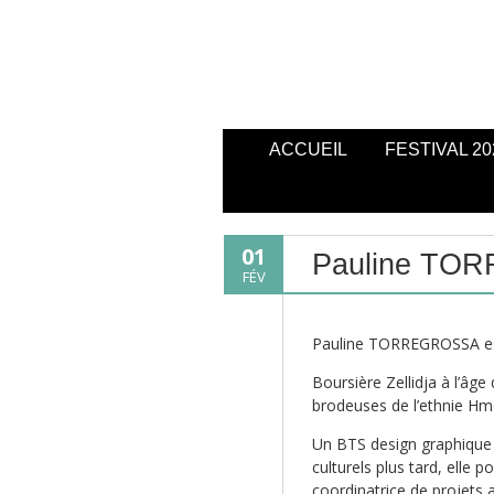
ACCUEIL
FESTIVAL 20
01
Pauline TO
FÉV
Pauline TORREGROSSA est
Boursière Zellidja à l’âg
brodeuses de l’ethnie Hmo
Un BTS design graphiqu
culturels plus tard, elle p
coordinatrice de projets