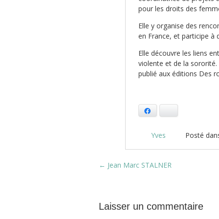
pour les droits des femm
Elle y organise des renco
en France, et participe à 
Elle découvre les liens en
violente et de la sororit
publié aux éditions Des r
Facebook
Bluesky
Yves
Posté dan
Post navigation
←
Jean Marc STALNER
Laisser un commentaire