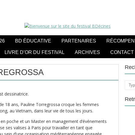
26
BD ÉDUCATIVE
PARTENAIRES
RÉCOMPEN
LIVRE D’OR DU FESTIVAL
ARCHIVES
CONTACT
Rec
RREGROSSA
Rech
 dessinatrice.
Ret
e de 18 ans, Pauline Torregrossa croque les femmes
ng, au Vietnam, dans leur vie de tous les jours.
e en poche et un Master en management d’événements
ose ses valises à Paris pour travailler en tant que
 au sein d’une organisation méditerranéenne engagée