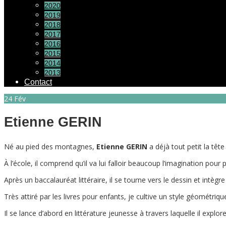
2020
2019
2018
2017
2016
2015
2014
2013
Contact
24
Fév
Etienne GERIN
Né au pied des montagnes,
Etienne GERIN
a déjà tout petit la têt
À l’école, il comprend qu’il va lui falloir beaucoup l’imagination pour
Après un baccalauréat littéraire, il se tourne vers le dessin et intègre
Très attiré par les livres pour enfants, je cultive un style géométriq
Il se lance d’abord en littérature jeunesse à travers laquelle il explo