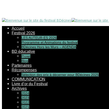
Accueil
Festival 2026
LES AUTEUR-ES 2026
Programme et Animations du festival
BDécines Hors les Murs – AGENDA
BD éducative
Projet
Blog
Partenaires
Récompenses
Sélection des prix à décerner pour BDécines 2025
COMMUNICATION
Livre d’or du Festival
Archives
2024
2023
2022
2021