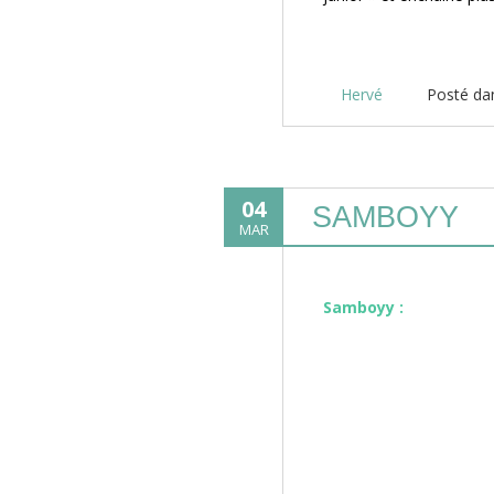
Hervé
Posté d
04
SAMBOYY
MAR
Samboyy :