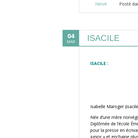
Hervé
Posté d
04
ISACILE
MAR
ISACILE :
Isabelle Maroger (isacile)
Née d’une mère norvégie
Diplômée de l’école Émi
pour la presse en écrivan
junior » et enchaine plu