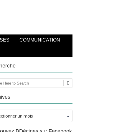
SES
COMMUNICATION
herche
ercher
hives
ectionner un mois
rouvez BDécines sur Facebook