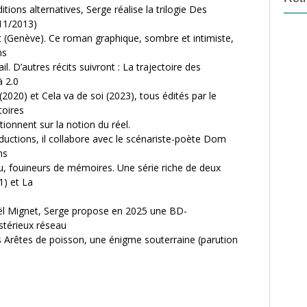
itions alternatives, Serge réalise la trilogie Des
011/2013)
t (Genève). Ce roman graphique, sombre et intimiste,
ns
il. D’autres récits suivront : La trajectoire des
 2.0
(2020) et Cela va de soi (2023), tous édités par le
toires
ionnent sur la notion du réel.
ductions, il collabore avec le scénariste-poète Dom
ms
, fouineurs de mémoires. Une série riche de deux
1) et La
aël Mignet, Serge propose en 2025 une BD-
stérieux réseau
es Arêtes de poisson, une énigme souterraine (parution