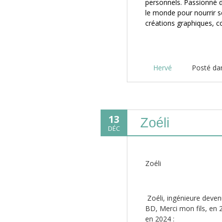
personnels. Passionné d
le monde pour nourrir ses
créations graphiques, co
Hervé
Posté d
13
Zoéli
DÉC
Zoéli
Zoéli, ingénieure deven
BD, Merci mon fils, en 
en 2024 :