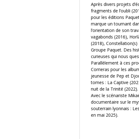
Après divers projets d’éd
fragments de l’oubli (2
pour les éditions Paque
marque un tournant da
l’orientation de son trava
vagabonds (2016), Horlà
(2018), Constellation(s) 
Groupe Paquet. Des his
curieuses qui nous quest
Parallèlement à ces pro
Corrieras pour les albu
jeunesse de Pep et Djou
tomes : La Captive (202
nuit de la Trinité (2022).
Avec le scénariste Mik
documentaire sur le my
souterrain lyonnais : L
en mai 2025).