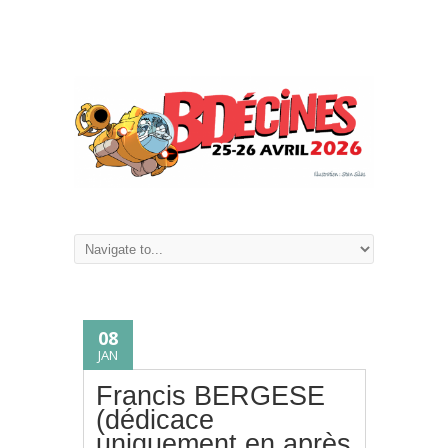
08
JAN
Francis BERGESE
(dédicace
uniquement en après