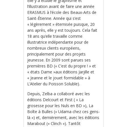
Elle y a étudié le graphisme et
l’illustration avant de faire une année
ERASMUS à l’école des Beaux-Arts de
Saint-Étienne. Année qui s’est
« légèrement » éternisée puisque, 20
ans après, elle y est toujours. Cela fait
18 ans qu’elle travaille comme
illustratrice indépendante pour de
nombreux clients européens,
principalement pour des projets
jeunesse. En 2009 sont parues ses
premières BD (« C’est du propre ! » et
« états Dame »aux éditions Jarjille et
« Jeanne et le jouet formidable » à
L’Atelier du Poisson Soluble).
Depuis, Zelba a collaboré avec les
éditions Delcourt et First ( « La
grosesse pour les Nuls en BD »), La
Boîte à Bulles (« Udama chez ces gens-
là ») et, dernièrement, avec les éditions
Marabout (« Clinch »). Tantôt