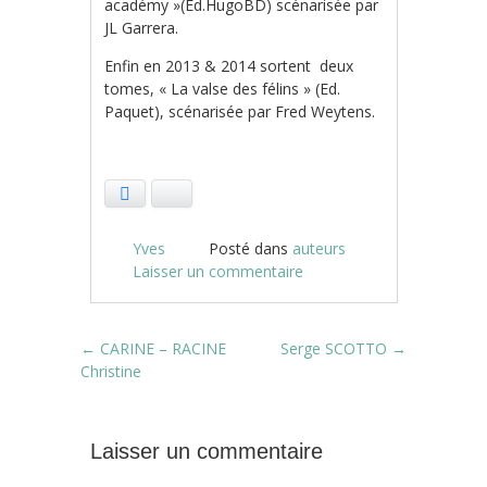
académy »(Ed.HugoBD) scénarisée par
JL Garrera.
Enfin en 2013 & 2014 sortent deux
tomes, « La valse des félins » (Ed.
Paquet), scénarisée par Fred Weytens.
Facebook
Bluesky
Yves
Posté dans
auteurs
Laisser un commentaire
Post navigation
←
CARINE – RACINE
Serge SCOTTO
→
Christine
Laisser un commentaire