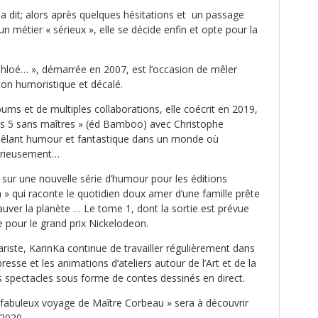
ela dit; alors après quelques hésitations et un passage
 un métier « sérieux », elle se décide enfin et opte pour la
Chloé… », démarrée en 2007, est l’occasion de mêler
ton humoristique et décalé.
bums et de multiples collaborations, elle coécrit en 2019,
es 5 sans maîtres » (éd Bamboo) avec Christophe
mêlant humour et fantastique dans un monde où
érieusement…
t sur une nouvelle série d’humour pour les éditions
» qui raconte le quotidien doux amer d’une famille prête
uver la planète … Le tome 1, dont la sortie est prévue
ce pour le grand prix Nickelodeon.
ariste, KarinKa continue de travailler régulièrement dans
e presse et les animations d’ateliers autour de l’Art et de la
 spectacles sous forme de contes dessinés en direct.
 fabuleux voyage de Maître Corbeau » sera à découvrir
 2020.