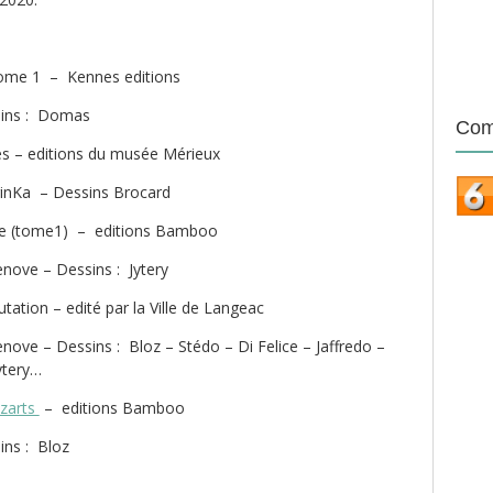
ome 1 – Kennes editions
sins : Domas
Com
s – editions du musée Mérieux
arinKa – Dessins Brocard
re (tome1) – editions Bamboo
enove – Dessins : Jytery
ation – edité par la Ville de Langeac
nove – Dessins : Bloz – Stédo – Di Felice – Jaffredo –
ytery…
zarts
– editions Bamboo
ins : Bloz