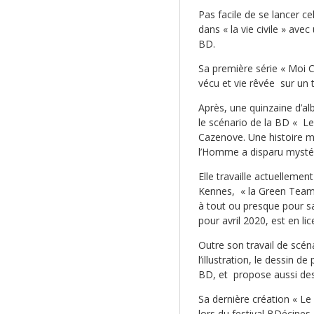
Pas facile de se lancer c
dans « la vie civile » avec
BD.
Sa première série « Moi 
vécu et vie rêvée sur un 
Après, une quinzaine d’al
le scénario de la BD « L
Cazenove. Une histoire 
l’Homme a disparu myst
Elle travaille actuellemen
Kennes, « la Green Team 
à tout ou presque pour sa
pour avril 2020, est en li
Outre son travail de scén
l’illustration, le dessin d
BD, et propose aussi des
Sa dernière création « Le
lors du festival BDécines