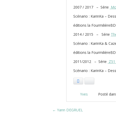
2007 / 2017 – Série
Moi
Scénario : KarinKa – Dess
éditions la FourmilièreBD
2014 / 2015 – Série
The
Scénario : KarinKa & Caz
éditions la FourmilièreBD
2011/2012 – Série
Z5
Scénario : KarinKa – Dess
Facebook
Bluesky
Yves
Posté dan
Post navigation
←
Yann DEGRUEL