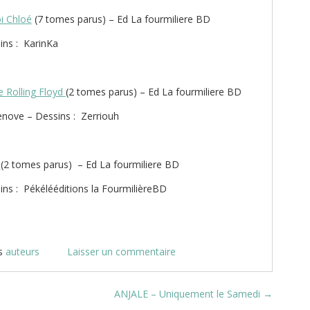
 Chloé
(7 tomes parus) – Ed La fourmiliere BD
ins : KarinKa
 Rolling Floyd
(2 tomes parus) – Ed La fourmiliere BD
enove – Dessins : Zerriouh
1
(2 tomes parus) – Ed La fourmiliere BD
ins : Pékélééditions la FourmilièreBD
s
auteurs
Laisser un commentaire
ANJALE – Uniquement le Samedi
→