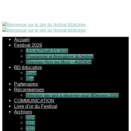
Accueil
Festival 2026
LES AUTEUR-ES 2026
Programme et Animations du festival
BDécines Hors les Murs – AGENDA
BD éducative
Projet
Blog
Partenaires
Récompenses
Sélection des prix à décerner pour BDécines 2025
COMMUNICATION
Livre d’or du Festival
Archives
2024
2023
2022