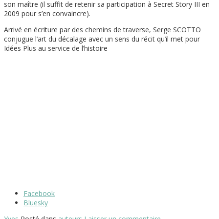
son maître (il suffit de retenir sa participation à Secret Story III en
2009 pour s’en convaincre).
Arrivé en écriture par des chemins de traverse, Serge SCOTTO
conjugue l’art du décalage avec un sens du récit qu’il met pour
Idées Plus au service de l’histoire
Partager
Facebook
la
Bluesky
publication
Yves
Posté dans
auteurs
Laisser un commentaire