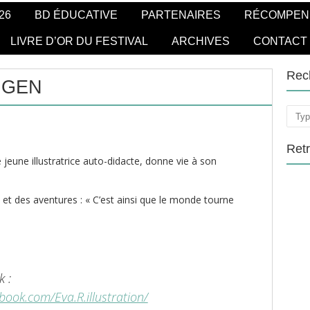
26
BD ÉDUCATIVE
PARTENAIRES
RÉCOMPEN
LIVRE D’OR DU FESTIVAL
ARCHIVES
CONTACT
Rec
NGEN
Rech
Ret
 jeune illustratrice auto-didacte, donne vie à son
 et des aventures : « C’est ainsi que le monde tourne
 :
book.com/Eva.R.illustration/