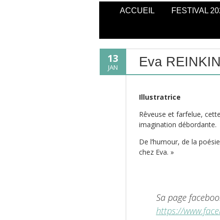
ACCUEIL
FESTIVAL 20
13
Eva REINKI
JAN
Illustratrice
Rêveuse et farfelue, cette
imagination débordante.
De l’humour, de la poésie
chez Eva. »
Sa page facebook
https://www.face