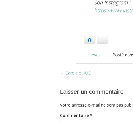
Son Instagram :
https://www.inst
Facebook
Bluesky
Yves
Posté dan
Post navigation
←
Caroline HUE
Laisser un commentaire
Votre adresse e-mail ne sera pas publ
Commentaire
*