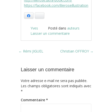
http://lilerose.ultra-book.com/
https://facebook.com/lileroseillustration
Facebook
Bluesky
Yves
Posté dans
auteurs
Laisser un commentaire
Post navigation
←
Rémi JIGUEL
Christian OFFROY
→
Laisser un commentaire
Votre adresse e-mail ne sera pas publiée.
Les champs obligatoires sont indiqués avec
*
Commentaire
*