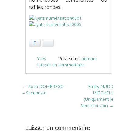
tables rondes.
Facebook
Bluesky
Yves
Posté dans
auteurs
Laisser un commentaire
Post navigation
←
Roch DOMEREGO
Emilly NUDD
– Scénariste
MITCHELL
(Uniquement le
Vendredi soir)
→
Laisser un commentaire