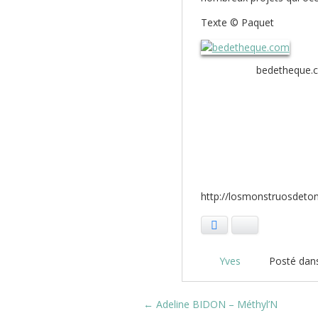
Texte © Paquet
bedetheque.
http://losmonstruosdeto
Facebook
Bluesky
Yves
Posté dan
Post navigation
←
Adeline BIDON – Méthyl’N