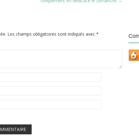
Uniquement en dédicace le Dimanche
→
iée.
Les champs obligatoires sont indiqués avec
*
Com