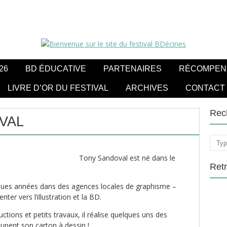
26
BD ÉDUCATIVE
PARTENAIRES
RÉCOMPEN
LIVRE D’OR DU FESTIVAL
ARCHIVES
CONTACT
Rec
VAL
Rech
Tony Sandoval est né dans le
Ret
elques années dans des agences locales de graphisme –
enter vers l’illustration et la BD.
tions et petits travaux, il réalise quelques uns des
upent son carton à dessin !