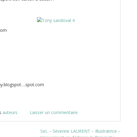
com
ny.blogspot….spot.com
s
auteurs
Laisser un commentaire
SeL – Sèverine LAURENT – Illustratrice –