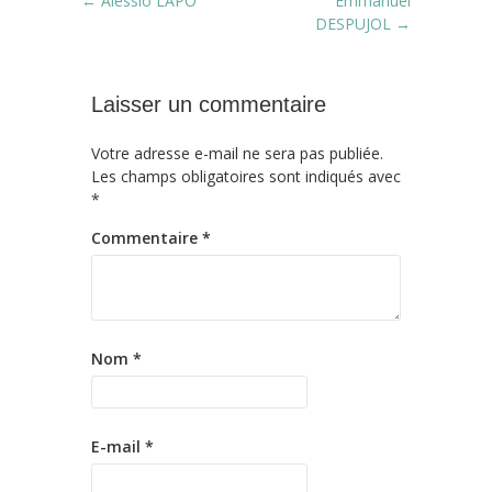
Post navigation
←
Alessio LAPO
Emmanuel
DESPUJOL
→
Laisser un commentaire
Votre adresse e-mail ne sera pas publiée.
Les champs obligatoires sont indiqués avec
*
Commentaire
*
Nom
*
E-mail
*