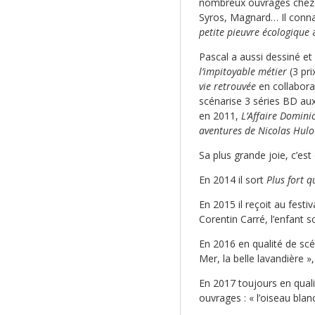
nombreux ouvrages chez 
Syros, Magnard… Il conna
petite pieuvre écologique
Pascal a aussi dessiné et
l’impitoyable métier
(3 pri
vie retrouvée
en collabor
scénarise 3 séries BD aux
en 2011,
L’Affaire Domini
aventures de Nicolas Hul
Sa plus grande joie, c’est
En 2014 il sort
Plus fort q
En 2015 il reçoit au festi
Corentin Carré, l’enfant s
En 2016 en qualité de scén
Mer, la belle lavandière »,
En 2017 toujours en qual
ouvrages : « l’oiseau blan