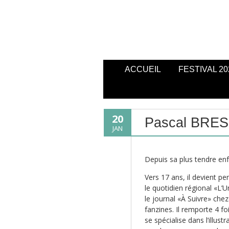
ACCUEIL
FESTIVAL 20
20
Pascal BRE
JAN
Depuis sa plus tendre en
Vers 17 ans, il devient pe
le quotidien régional «L’U
le journal «À Suivre» ch
fanzines. Il remporte 4 f
se spécialise dans l’illustr