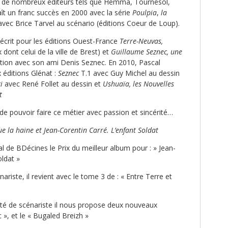
de nombreux éditeurs tels que Hemma, Tournesol,
ît un franc succès en 2000 avec la série
Poulpia
,
la
avec Brice Tarvel au scénario (éditions Coeur de Loup).
 écrit pour les éditions Ouest-France
Terre-Neuvas,
x dont celui de la ville de Brest) et
Guillaume Seznec, une
ation avec son ami Denis Seznec. En 2010, Pascal
 éditions Glénat :
Seznec
T.1 avec Guy Michel au dessin
ci
avec René Follet au dessin et
Ushuaïa, les Nouvelles
ot
 de pouvoir faire ce métier avec passion et sincérité…
ue la haine et Jean-Corentin Carré. L’enfant Soldat
val de BDécines le Prix du meilleur album pour : » Jean-
oldat »
ariste, il revient avec le tome 3 de : « Entre Terre et
ité de scénariste il nous propose deux nouveaux
c », et le « Bugaled Breizh »