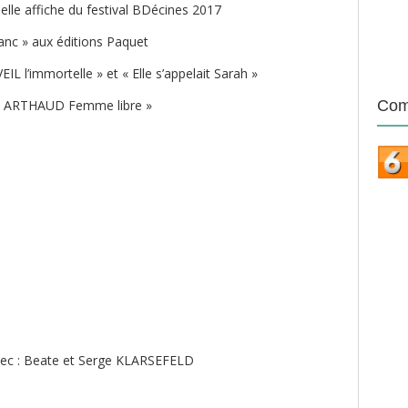
 belle affiche du festival BDécines 2017
lanc » aux éditions Paquet
EIL l’immortelle » et « Elle s’appelait Sarah »
nce ARTHAUD Femme libre »
Com
vec : Beate et Serge KLARSEFELD