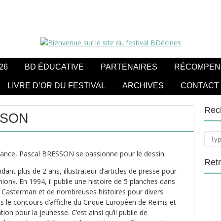
26
BD ÉDUCATIVE
PARTENAIRES
RÉCOMPEN
LIVRE D’OR DU FESTIVAL
ARCHIVES
CONTACT
Rec
SSON
Rech
fance, Pascal BRESSON se passionne pour le dessin.
Ret
ndant plus de 2 ans, illustrateur d’articles de presse pour
nion». En 1994, il publie une histoire de 5 planches dans
ez Casterman et de nombreuses histoires pour divers
ois le concours d’affiche du Cirque Européen de Reims et
ation pour la jeunesse. C’est ainsi qu’il publie de